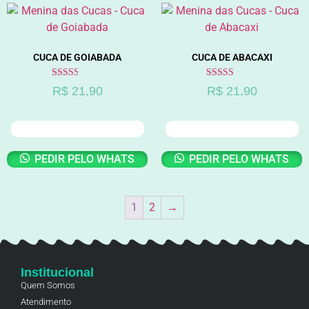
CUCA DE GOIABADA
CUCA DE ABACAXI
Avaliação
Avaliação
R$
21,90
R$
21,90
2.55
2.75
de 5
de 5
ADICIONAR AO CARRINHO
ADICIONAR AO CARRINHO
PEDIR PELO WHATS
PEDIR PELO WHATS
1
2
→
Institucional
Quem Somos
Atendimento