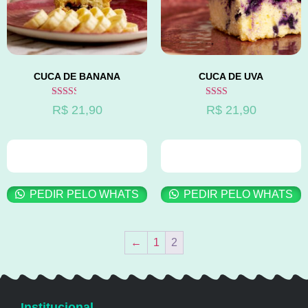
CUCA DE BANANA
CUCA DE UVA
Avaliação
Avaliação
R$
21,90
R$
21,90
2.41
2.10
de 5
de 5
ADICIONAR AO
ADICIONAR AO
CARRINHO
CARRINHO
PEDIR PELO WHATS
PEDIR PELO WHATS
←
1
2
Institucional