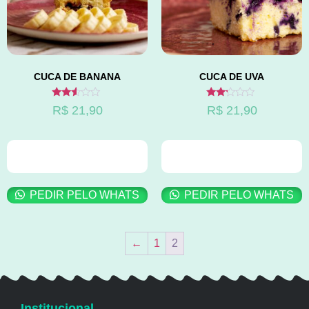
CUCA DE BANANA
CUCA DE UVA
Avaliação
Avaliação
R$
21,90
R$
21,90
2.41
2.10
de 5
de 5
ADICIONAR AO
ADICIONAR AO
CARRINHO
CARRINHO
PEDIR PELO WHATS
PEDIR PELO WHATS
←
1
2
Institucional